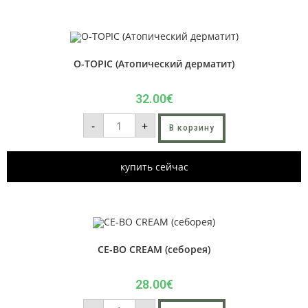
O-TOPIC (Атопический дерматит)
32.00
€
-
+
В корзину
купить сейчас
CE-BO CREAM (себорея)
28.00
€